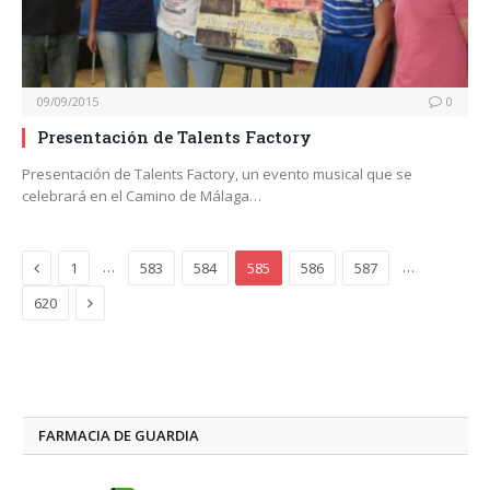
09/09/2015
0
Presentación de Talents Factory
Presentación de Talents Factory, un evento musical que se
celebrará en el Camino de Málaga…
Previous
…
…
1
583
584
585
586
587
Next
620
FARMACIA DE GUARDIA