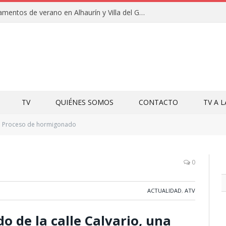
Clausuras de los campamentos de verano en Alhaurín y Villa del Guadalhorce 2026
TV
QUIÉNES SOMOS
CONTACTO
TV A 
Proceso de hormigonado
0
ACTUALIDAD
,
ATV
 de la calle Calvario, una