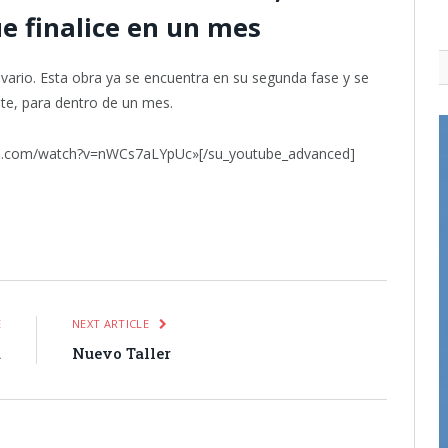
e finalice en un mes
vario. Esta obra ya se encuentra en su segunda fase y se
te, para dentro de un mes.
be.com/watch?v=nWCs7aLYpUc»[/su_youtube_advanced]
itter
Pinterest
LinkedIn
Tumblr
Email
WhatsApp
E
NEXT ARTICLE
a
Nuevo Taller