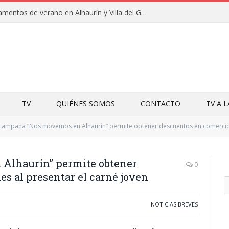
Clausuras de los campamentos de verano en Alhaurín y Villa del Guadalhorce 2026
TV
QUIÉNES SOMOS
CONTACTO
TV A 
campaña “Nos movemos en Alhaurín” permite obtener descuentos en comercios 
Alhaurín” permite obtener
0
es al presentar el carné joven
NOTICIAS BREVES