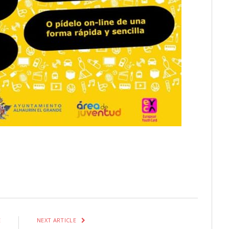
itter
Pinterest
LinkedIn
Tumblr
Email
WhatsApp
E
NEXT ARTICLE