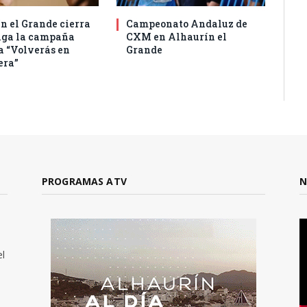
n el Grande cierra
Campeonato Andaluz de
aga la campaña
CXM en Alhaurín el
a “Volverás en
Grande
era”
PROGRAMAS ATV
N
el