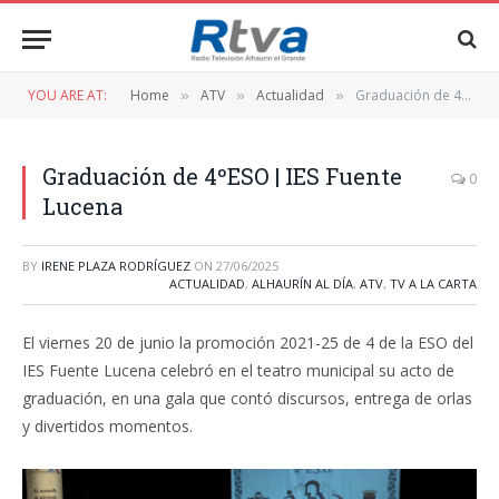
YOU ARE AT:
Home
ATV
Actualidad
Graduación de 4ºESO | IES Fuente Lucena
»
»
»
Graduación de 4ºESO | IES Fuente
0
Lucena
BY
IRENE PLAZA RODRÍGUEZ
ON
27/06/2025
ACTUALIDAD
,
ALHAURÍN AL DÍA
,
ATV
,
TV A LA CARTA
El viernes 20 de junio la promoción 2021-25 de 4 de la ESO del
IES Fuente Lucena celebró en el teatro municipal su acto de
graduación, en una gala que contó discursos, entrega de orlas
y divertidos momentos.
Reproductor