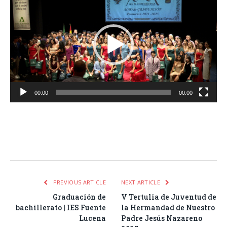
de
vídeo
00:00
00:00
Facebook
Twitter
Pinterest
LinkedIn
Tumblr
Email
WhatsA
PREVIOUS ARTICLE
NEXT ARTICLE
Graduación de
V Tertulia de Juventud de
bachillerato | IES Fuente
la Hermandad de Nuestro
Lucena
Padre Jesús Nazareno