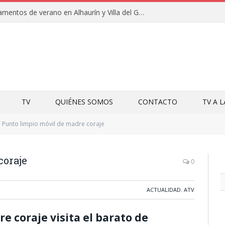
Clausuras de los campamentos de verano en Alhaurín y Villa del Guadalhorce 2026
TV
QUIÉNES SOMOS
CONTACTO
TV A 
Punto limpio móvil de madre coraje
coraje
0
ACTUALIDAD
,
ATV
e coraje visita el barato de