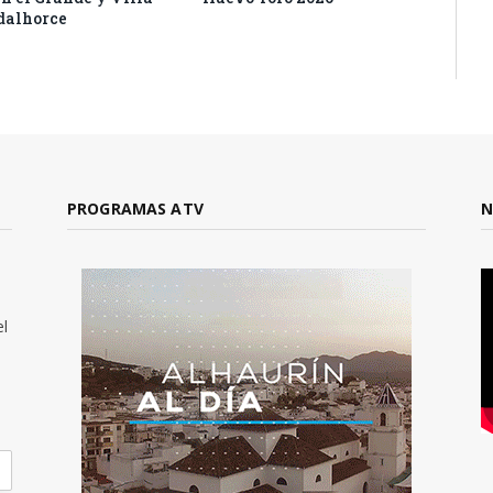
dalhorce
PROGRAMAS ATV
N
el