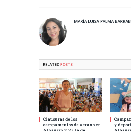
MARÍA LUISA PALMA BARRA
RELATED
POSTS
Clausuras de los
Campam
campamentos de verano en
y deport
Alhaurín y Villa del
Alhaurí