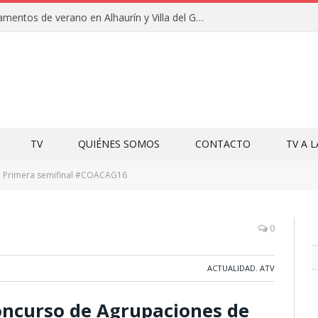
Clausuras de los campamentos de verano en Alhaurín y Villa del Guadalhorce 2026
TV
QUIÉNES SOMOS
CONTACTO
TV A 
Primera semifinal #COACAG16
0
ACTUALIDAD
,
ATV
oncurso de Agrupaciones de