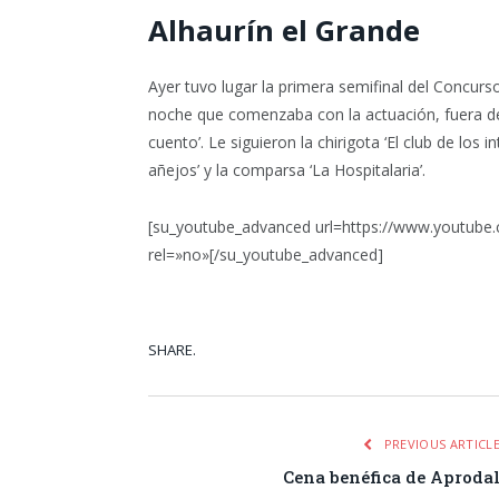
Alhaurín el Grande
Ayer tuvo lugar la primera semifinal del Concur
noche que comenzaba con la actuación, fuera de
cuento’. Le siguieron la chirigota ‘El club de los 
añejos’ y la comparsa ‘La Hospitalaria’.
[su_youtube_advanced url=https://www.youtube
rel=»no»[/su_youtube_advanced]
SHARE.
Facebook
Tw
PREVIOUS ARTICL
Cena benéfica de Aproda