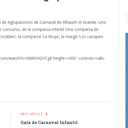
so de Agrupaciones de Carnaval de Alhaurín el Grande. Una
 concurso, de la comparsa infantil ‘Una comparsa de
intocables’, la comparsa ‘La Bruja’, la murga ‘Los caciques
.com/watch?v=MJKlrOQHTg8 height=»300″ controls=»alt»
itter
Pinterest
LinkedIn
Tumblr
Email
WhatsApp
E
NEXT ARTICLE
l
Gala de Carnaval Infantil