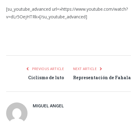
[su_youtube_advanced url=»https://www.youtube.com/watch?
v=dLr5OejHTRk»[/su_youtube_advanced]
Facebook
Twitter
Pinterest
LinkedIn
Tumblr
Email
WhatsA
PREVIOUS ARTICLE
NEXT ARTICLE
Ciclismo de luto
Representación de Fahala
MIGUEL ANGEL