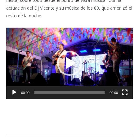
fiesta, sobre todo desde el punto de vista musical. Con la
actuación del Dj Vicente y su música de los 80, que amenizó el
resto de la noche.
Reproductor
de
vídeo
00:00
00:00
Facebook
Twitter
Pinterest
LinkedIn
Tumblr
Email
WhatsA