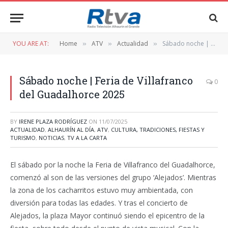
YOU ARE AT:
Home
ATV
Actualidad
Sábado noche | Feria de Villafranco del Guadalhorce 2025
»
»
»
Sábado noche | Feria de Villafranco
0
del Guadalhorce 2025
BY
IRENE PLAZA RODRÍGUEZ
ON
11/07/2025
ACTUALIDAD
,
ALHAURÍN AL DÍA
,
ATV
,
CULTURA, TRADICIONES, FIESTAS Y
TURISMO
,
NOTICIAS
,
TV A LA CARTA
El sábado por la noche la Feria de Villafranco del Guadalhorce,
comenzó al son de las versiones del grupo ‘Alejados’. Mientras
la zona de los cacharritos estuvo muy ambientada, con
diversión para todas las edades. Y tras el concierto de
Alejados, la plaza Mayor continuó siendo el epicentro de la