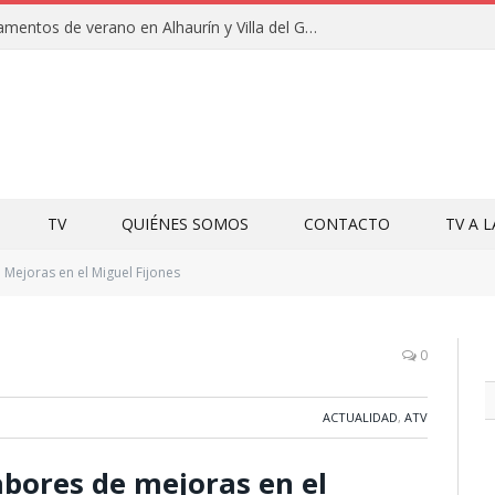
Clausuras de los campamentos de verano en Alhaurín y Villa del Guadalhorce 2026
TV
QUIÉNES SOMOS
CONTACTO
TV A 
Mejoras en el Miguel Fijones
0
ACTUALIDAD
,
ATV
bores de mejoras en el