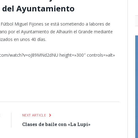
e del Ayuntamiento
 Fútbol Miguel Fijones se está sometiendo a labores de
tario por el Ayuntamiento de Alhaurín el Grande mediante
izados en unos 40 días.
e.com/watch?v=oJ89MNd2dNU height=»300″ controls=»alt»
itter
Pinterest
LinkedIn
Tumblr
Email
WhatsApp
E
NEXT ARTICLE
l
Clases de baile con «La Lupi»