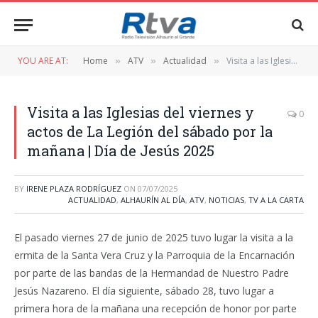
YOU ARE AT:
Home
ATV
Actualidad
Visita a las Iglesias del viernes y actos de La Legión del sábado por la mañana | Día de Jesús 2025
»
»
»
Visita a las Iglesias del viernes y
0
actos de La Legión del sábado por la
mañana | Día de Jesús 2025
BY
IRENE PLAZA RODRÍGUEZ
ON
07/07/2025
ACTUALIDAD
,
ALHAURÍN AL DÍA
,
ATV
,
NOTICIAS
,
TV A LA CARTA
El pasado viernes 27 de junio de 2025 tuvo lugar la visita a la
ermita de la Santa Vera Cruz y la Parroquia de la Encarnación
por parte de las bandas de la Hermandad de Nuestro Padre
Jesús Nazareno. El día siguiente, sábado 28, tuvo lugar a
primera hora de la mañana una recepción de honor por parte