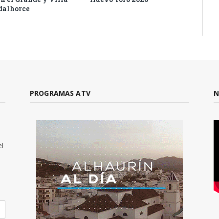
dalhorce
PROGRAMAS ATV
N
el