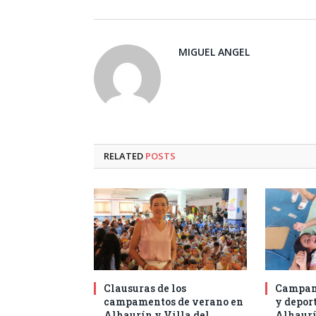
MIGUEL ANGEL
RELATED
POSTS
Clausuras de los
Campam
campamentos de verano en
y deport
Alhaurín y Villa del
Alhaurí