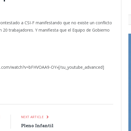
contestado a CSI-F manifestando que no existe un conflicto
con 20 trabajadores. Y manifiesta que el Equipo de Gobierno
be.com/watch?v=bFHVOAA9-OY»[/su_youtube_advanced]
itter
Pinterest
LinkedIn
Tumblr
Email
WhatsApp
E
NEXT ARTICLE
o
Pleno Infantil