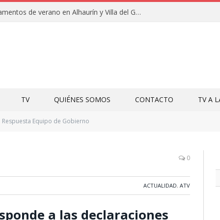
Clausuras de los campamentos de verano en Alhaurín y Villa del Guadalhorce 2026
TV
QUIÉNES SOMOS
CONTACTO
TV A 
Respuesta Equipo de Gobierno
0
ACTUALIDAD
,
ATV
esponde a las declaraciones