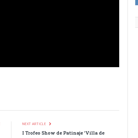
itter
Pinterest
LinkedIn
Tumblr
Email
WhatsApp
E
NEXT ARTICLE
I
I Trofeo Show de Patinaje ‘Villa de