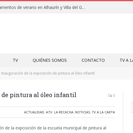
Clausuras de los campamentos de verano en Alhaurín y Villa del Guadalhorce 2026
TV
QUIÉNES SOMOS
CONTACTO
TV A 
Inauguración de la exposición de pintura al óleo infantil
de pintura al óleo infantil
0
ACTUALIDAD
,
ATV
,
LA RECACHA
,
NOTICIAS
,
TV A LA CARTA
ión de la exposición de la escuela municipal de pintura al