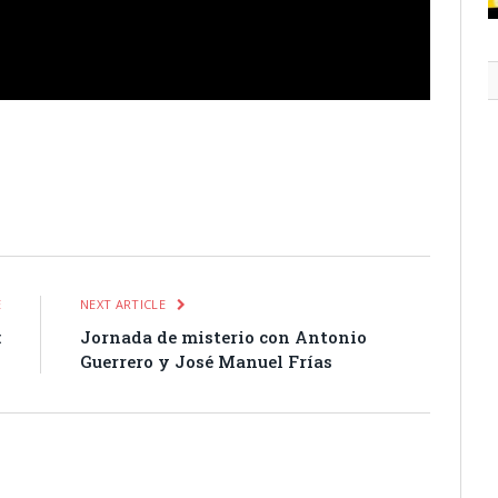
itter
Pinterest
LinkedIn
Tumblr
Email
WhatsApp
E
NEXT ARTICLE
:
Jornada de misterio con Antonio
o
Guerrero y José Manuel Frías