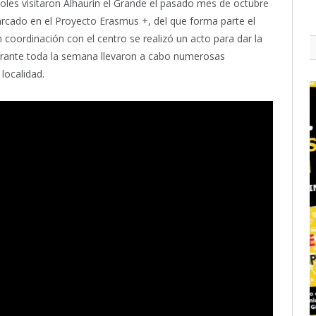
les visitaron Alhaurín el Grande el pasado mes de octubre
cado en el Proyecto Erasmus +, del que forma parte el
 coordinación con el centro se realizó un acto para dar la
durante toda la semana llevaron a cabo numerosas
 localidad.