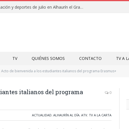
Campamentos de educación y deportes de julio en Alhaurín el Grande y Villa del Guadalhorce
TV
QUIÉNES SOMOS
CONTACTO
TV A 
Acto de bienvenida a los estudiantes italianos del programa Erasmus+
diantes italianos del programa
0
ACTUALIDAD
,
ALHAURÍN AL DÍA
,
ATV
,
TV A LA CARTA