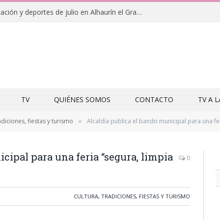
Campamentos de educación y deportes de julio en Alhaurín el Grande y Villa del Guadalhorce
TV
QUIÉNES SOMOS
CONTACTO
TV A 
adiciones, fiestas y turismo
Alcaldía publica el bando municipal para una fe
»
cipal para una feria “segura, limpia
0
CULTURA, TRADICIONES, FIESTAS Y TURISMO