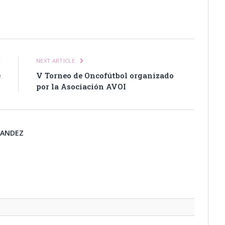
itter
Pinterest
LinkedIn
Tumblr
Email
WhatsApp
E
NEXT ARTICLE
e
V Torneo de Oncofútbol organizado
2
por la Asociación AVOI
NANDEZ