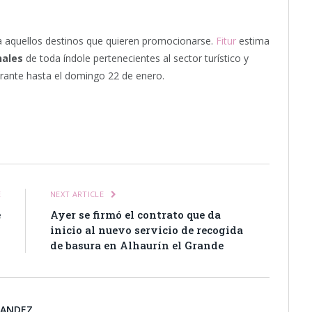
d a aquellos destinos que quieren promocionarse.
Fitur
estima
nales
de toda índole pertenecientes al sector turístico y
durante hasta el domingo 22 de enero.
itter
Pinterest
LinkedIn
Tumblr
Email
WhatsApp
E
NEXT ARTICLE
e
Ayer se firmó el contrato que da
2
inicio al nuevo servicio de recogida
de basura en Alhaurín el Grande
NANDEZ