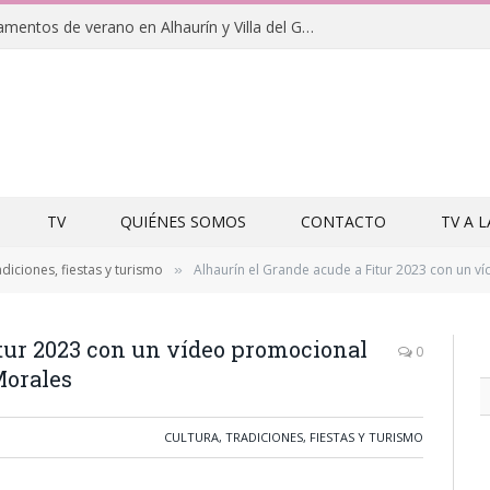
Clausuras de los campamentos de verano en Alhaurín y Villa del Guadalhorce 2026
TV
QUIÉNES SOMOS
CONTACTO
TV A 
adiciones, fiestas y turismo
Alhaurín el Grande acude a Fitur 2023 con un víde
»
tur 2023 con un vídeo promocional
0
Morales
CULTURA, TRADICIONES, FIESTAS Y TURISMO