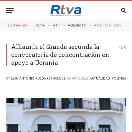
YOU ARE AT:
Home
ATV
Actualidad
Alhaurín el Grande secunda la convocatoria de concentración en apoyo a Ucrania
»
»
»
Alhaurín el Grande secunda la
0
convocatoria de concentración en
apoyo a Ucrania
BY
JUAN ANTONIO RUEDA FERNANDEZ
ON
09/03/2022
ACTUALIDAD
,
POLÍTICA