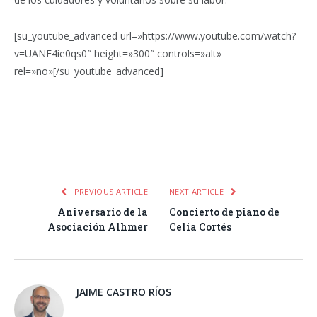
[su_youtube_advanced url=»https://www.youtube.com/watch?
v=UANE4ie0qs0″ height=»300″ controls=»alt»
rel=»no»[/su_youtube_advanced]
Facebook
Twitter
Pinterest
LinkedIn
Tumblr
Email
WhatsA
PREVIOUS ARTICLE
NEXT ARTICLE
Aniversario de la
Concierto de piano de
Asociación Alhmer
Celia Cortés
JAIME CASTRO RÍOS