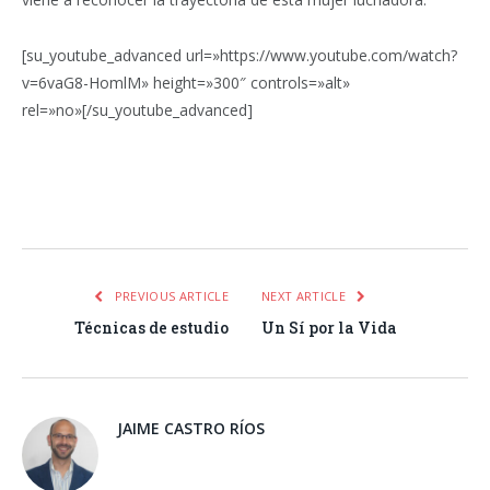
[su_youtube_advanced url=»https://www.youtube.com/watch?
v=6vaG8-HomlM» height=»300″ controls=»alt»
rel=»no»[/su_youtube_advanced]
Facebook
Twitter
Pinterest
LinkedIn
Tumblr
Email
WhatsA
PREVIOUS ARTICLE
NEXT ARTICLE
Técnicas de estudio
Un Sí por la Vida
JAIME CASTRO RÍOS