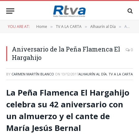
YOU ARE AT:
Home
TV A LA CARTA
Alhaurín al Día
Aniversario de la Peña Flamenca El Hargahijo
»
»
»
Aniversario de la Peña Flamenca El
0
Hargahijo
BY
CARMEN MARTÍN BLANCO
ON
13/12/2017
ALHAURÍN AL DÍA
,
TV A LA CARTA
La Peña Flamenca El Hargahijo
celebra su 42 aniversario con
un almuerzo y el cante de
María Jesús Bernal