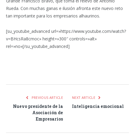
Grande Francisco Bravo, que toma el relevo de Antonio
Rueda. Con muchas ganas e ilusión afronta este nuevo reto
tan importante para los empresarios alhaurinos.
[su_youtube_advanced url=»https://www.youtube.com/watch?
v=BHcsRa8cmoc» height=»300″ controls=»alt»
rel=»no»[/su_youtube_advanced]
Facebook
Twitter
Pinterest
LinkedIn
Tumblr
Email
WhatsA
PREVIOUS ARTICLE
NEXT ARTICLE
Nuevo presidente de la
Inteligencia emocional
Asociación de
Empresarios