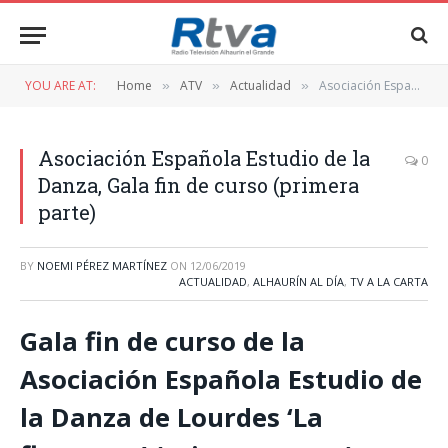
YOU ARE AT:
Home
ATV
Actualidad
Asociación Española Estudio de la Danza, Gala fin de curso (primera parte)
»
»
»
Asociación Española Estudio de la
0
Danza, Gala fin de curso (primera
parte)
BY
NOEMI PÉREZ MARTÍNEZ
ON
12/06/2019
ACTUALIDAD
,
ALHAURÍN AL DÍA
,
TV A LA CARTA
Gala fin de curso de la
Asociación Española Estudio de
la Danza de Lourdes ‘La