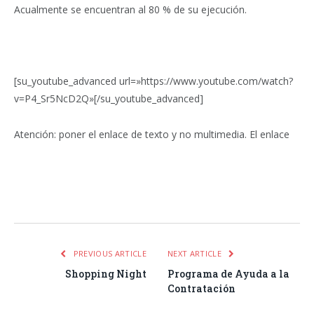
Acualmente se encuentran al 80 % de su ejecución.
[su_youtube_advanced url=»https://www.youtube.com/watch?
v=P4_Sr5NcD2Q»[/su_youtube_advanced]
Atención: poner el enlace de texto y no multimedia. El enlace
Facebook
Twitter
Pinterest
LinkedIn
Tumblr
Email
WhatsA
PREVIOUS ARTICLE
NEXT ARTICLE
Shopping Night
Programa de Ayuda a la
Contratación