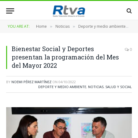
YOU ARE AT:
Home
Noticias
Deporte y medio ambiente
Bi
»
»
»
Bienestar Social y Deportes
0
presentan la programación del Mes
del Mayor 2022
BY
NOEMI PÉREZ MARTÍNEZ
ON
04/10/2022
DEPORTE Y MEDIO AMBIENTE
,
NOTICIAS
,
SALUD Y SOCIAL