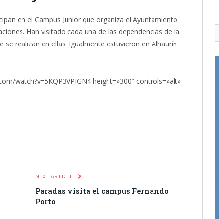
icipan en el Campus Junior que organiza el Ayuntamiento
laciones. Han visitado cada una de las dependencias de la
e se realizan en ellas. Igualmente estuvieron en Alhaurín
.com/watch?v=5KQP3VPIGN4 height=»300″ controls=»alt»
itter
Pinterest
LinkedIn
Tumblr
Email
WhatsApp
E
NEXT ARTICLE
r
Paradas visita el campus Fernando
Porto