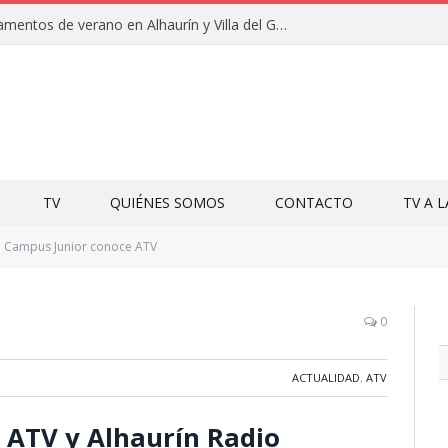
Clausuras de los campamentos de verano en Alhaurín y Villa del Guadalhorce 2026
TV
QUIÉNES SOMOS
CONTACTO
TV A 
Campus Junior conoce ATV
0
ACTUALIDAD
,
ATV
 ATV y Alhaurín Radio