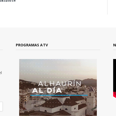
dalhorce
PROGRAMAS ATV
N
el