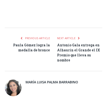
Facebook
Twitter
Pinterest
LinkedIn
Tumblr
Email
WhatsA
PREVIOUS ARTICLE
NEXT ARTICLE
Paula Gómez logra la
Antonio Gala entrega en
medalla de bronce
Alhaurín el Grande el IX
Premio que lleva su
nombre
MARÍA LUISA PALMA BARRABINO