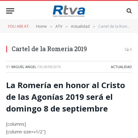
YOU ARE AT:
Home
ATV
Actualidad
Cartel de la Romería 2019
»
»
»
Cartel de la Romería 2019
0
BY
MIGUEL ANGEL
ON
28/08/2019
ACTUALIDAD
La Romería en honor al Cristo
de las Agonías 2019 será el
domingo 8 de septiembre
[columns]
[column size=»1/2″]