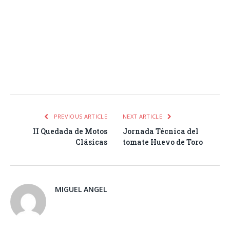
Facebook
Twitter
Pinterest
LinkedIn
Tumblr
Email
WhatsA
PREVIOUS ARTICLE
NEXT ARTICLE
II Quedada de Motos
Jornada Técnica del
Clásicas
tomate Huevo de Toro
MIGUEL ANGEL