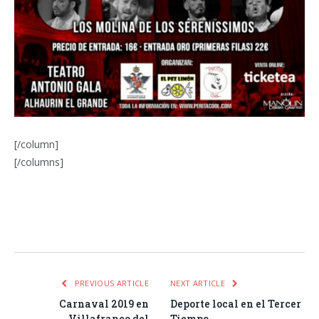
[/column]
[/columns]
Facebook
Twitter
Pinterest
LinkedIn
Tumblr
Email
WhatsA
PREVIOUS ARTICLE
NEXT ARTICLE
Carnaval 2019 en
Deporte local en el Tercer
Villafranco del
Tiempo