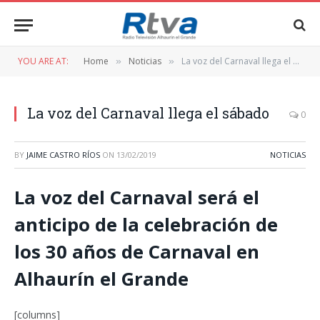
YOU ARE AT:
Home
Noticias
La voz del Carnaval llega el sábado
»
»
La voz del Carnaval llega el sábado
0
BY
JAIME CASTRO RÍOS
ON
13/02/2019
NOTICIAS
La voz del Carnaval será el
anticipo de la celebración de
los 30 años de Carnaval en
Alhaurín el Grande
[columns]