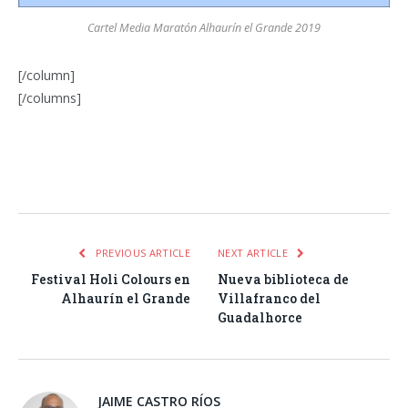
Cartel Media Maratón Alhaurín el Grande 2019
[/column]
[/columns]
Facebook
Twitter
Pinterest
LinkedIn
Tumblr
Email
WhatsA
PREVIOUS ARTICLE
NEXT ARTICLE
Festival Holi Colours en
Nueva biblioteca de
Alhaurín el Grande
Villafranco del
Guadalhorce
JAIME CASTRO RÍOS