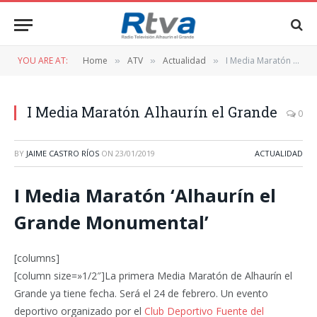
YOU ARE AT:
Home
ATV
Actualidad
I Media Maratón Alhaurín el Grande
»
»
»
I Media Maratón Alhaurín el Grande
0
BY
JAIME CASTRO RÍOS
ON
23/01/2019
ACTUALIDAD
I Media Maratón ‘Alhaurín el
Grande Monumental’
[columns]
[column size=»1/2″]La primera Media Maratón de Alhaurín el
Grande ya tiene fecha. Será el 24 de febrero. Un evento
deportivo organizado por el
Club Deportivo Fuente del