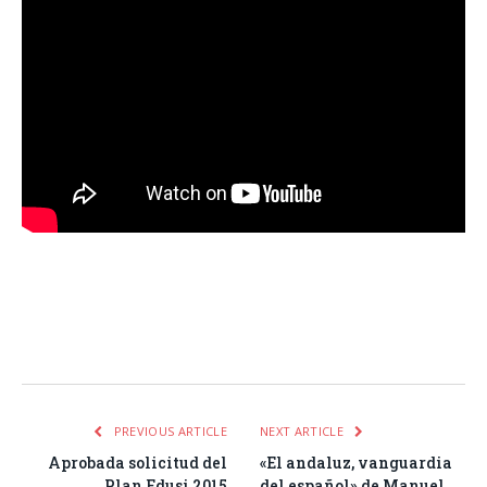
Facebook
Twitter
Pinterest
LinkedIn
Tumblr
Email
WhatsA
PREVIOUS ARTICLE
NEXT ARTICLE
Aprobada solicitud del
«El andaluz, vanguardia
Plan Edusi 2015
del español» de Manuel