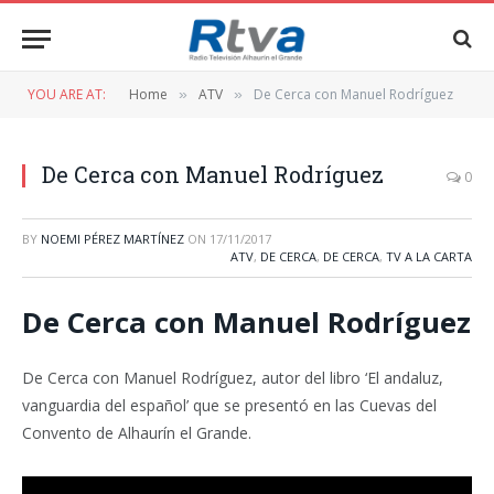
YOU ARE AT:
Home
ATV
De Cerca con Manuel Rodríguez
»
»
De Cerca con Manuel Rodríguez
0
BY
NOEMI PÉREZ MARTÍNEZ
ON
17/11/2017
ATV
,
DE CERCA
,
DE CERCA
,
TV A LA CARTA
De Cerca con Manuel Rodríguez
De Cerca con Manuel Rodríguez, autor del libro ‘El andaluz,
vanguardia del español’ que se presentó en las Cuevas del
Convento de Alhaurín el Grande.