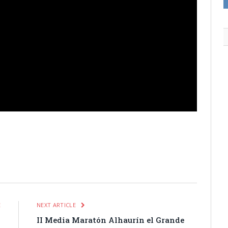
itter
Pinterest
LinkedIn
Tumblr
Email
WhatsApp
E
NEXT ARTICLE
4
II Media Maratón Alhaurín el Grande