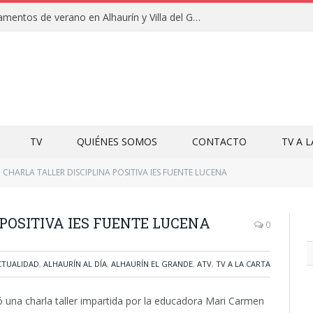
Clausuras de los campamentos de verano en Alhaurín y Villa del Guadalhorce 2026
TV
QUIÉNES SOMOS
CONTACTO
TV A 
CHARLA TALLER DISCIPLINA POSITIVA IES FUENTE LUCENA
POSITIVA IES FUENTE LUCENA
0
CTUALIDAD
,
ALHAURÍN AL DÍA
,
ALHAURÍN EL GRANDE
,
ATV
,
TV A LA CARTA
una charla taller impartida por la educadora Mari Carmen