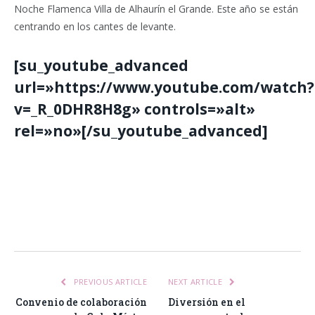
Noche Flamenca Villa de Alhaurín el Grande. Este año se están
centrando en los cantes de levante.
[su_youtube_advanced
url=»https://www.youtube.com/watch?
v=_R_0DHR8H8g» controls=»alt»
rel=»no»[/su_youtube_advanced]
Facebook
Twitter
Pinterest
LinkedIn
Tumblr
Email
WhatsA
PREVIOUS ARTICLE
NEXT ARTICLE
Convenio de colaboración
Diversión en el