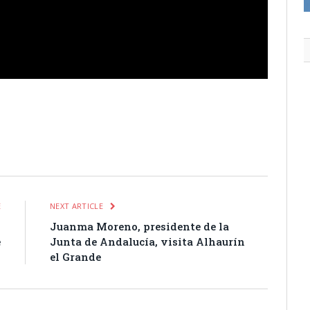
itter
Pinterest
LinkedIn
Tumblr
Email
WhatsApp
E
NEXT ARTICLE
l
Juanma Moreno, presidente de la
e
Junta de Andalucía, visita Alhaurín
el Grande