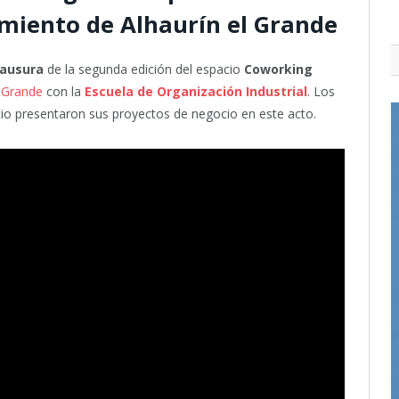
miento de Alhaurín el Grande
lausura
de la segunda edición del espacio
Coworking
l Grande
con la
Escuela de Organización Industrial
. Los
 presentaron sus proyectos de negocio en este acto.