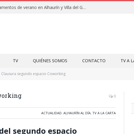
Clausuras de los campamentos de verano en Alhaurín y Villa del Guadalhorce 2026
TV
QUIÉNES SOMOS
CONTACTO
TV A 
Clausura segundo espacio Coworking
working
0
ACTUALIDAD
,
ALHAURÍN AL DÍA
,
TV A LA CARTA
del segundo espacio