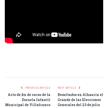
Facebook
Twitter
Pinterest
LinkedIn
Tumblr
Email
WhatsA
PREVIOUS ARTICLE
NEXT ARTICLE
Acto de fin de curso de la
Resultados en Alhaurín el
Escuela Infantil
Grande de las Elecciones
Municipal de Villafranco
Generales del 23 de julio