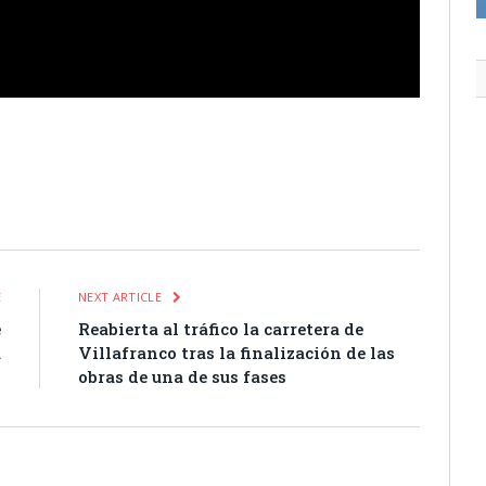
itter
Pinterest
LinkedIn
Tumblr
Email
WhatsApp
E
NEXT ARTICLE
e
Reabierta al tráfico la carretera de
a
Villafranco tras la finalización de las
n
obras de una de sus fases