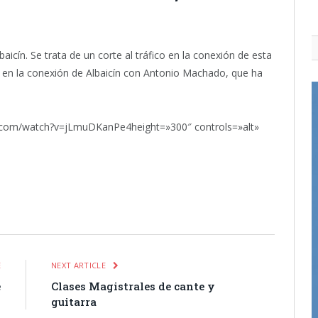
icín. Se trata de un corte al tráfico en la conexión de esta
ico en la conexión de Albaicín con Antonio Machado, que ha
.com/watch?v=jLmuDKanPe4height=»300″ controls=»alt»
itter
Pinterest
LinkedIn
Tumblr
Email
WhatsApp
E
NEXT ARTICLE
e
Clases Magistrales de cante y
o
guitarra