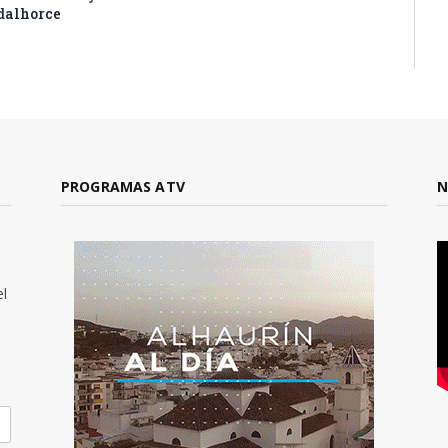
dalhorce
PROGRAMAS ATV
N
el