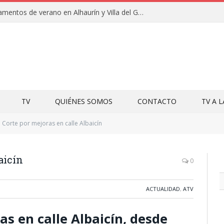
Clausuras de los campamentos de verano en Alhaurín y Villa del Guadalhorce 2026
TV
QUIÉNES SOMOS
CONTACTO
TV A 
Corte por mejoras en calle Albaicín
aicín
0
ACTUALIDAD
,
ATV
s en calle Albaicín, desde