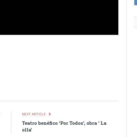
itter
Pinterest
LinkedIn
Tumblr
Email
WhatsApp
E
NEXT ARTICLE
o
Teatro benéfico ‘Por Todos’, obra ‘ La
olla’