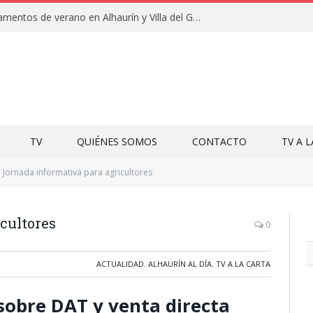
Clausuras de los campamentos de verano en Alhaurín y Villa del Guadalhorce 2026
TV
QUIÉNES SOMOS
CONTACTO
TV A 
Jornada informativa para agricultores
cultores
0
ACTUALIDAD
,
ALHAURÍN AL DÍA
,
TV A LA CARTA
sobre DAT y venta directa