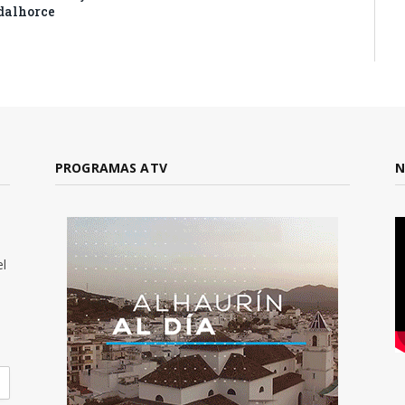
dalhorce
PROGRAMAS ATV
N
el