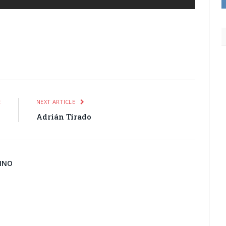
itter
Pinterest
LinkedIn
Tumblr
Email
WhatsApp
E
NEXT ARTICLE
7
Adrián Tirado
BINO