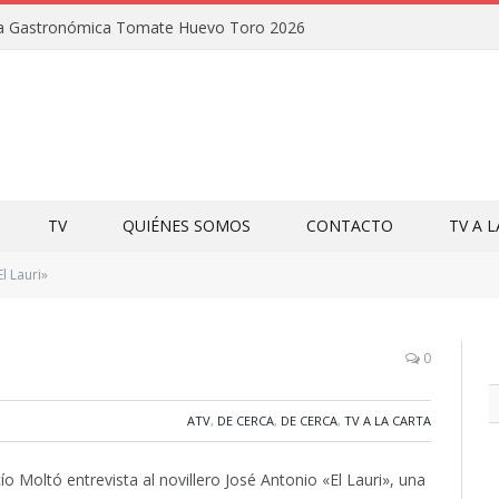
uta Gastronómica Tomate Huevo Toro 2026
TV
QUIÉNES SOMOS
CONTACTO
TV A 
l Lauri»
0
ATV
,
DE CERCA
,
DE CERCA
,
TV A LA CARTA
Moltó entrevista al novillero José Antonio «El Lauri», una