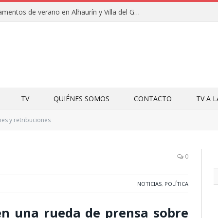
Clausuras de los campamentos de verano en Alhaurín y Villa del Guadalhorce 2026
TV
QUIÉNES SOMOS
CONTACTO
TV A 
es y retribuciones
0
NOTICIAS
,
POLÍTICA
en una rueda de prensa sobre