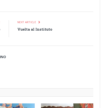
itter
Pinterest
LinkedIn
Tumblr
Email
WhatsApp
E
NEXT ARTICLE
e
Vuelta al Instituto
o
BINO