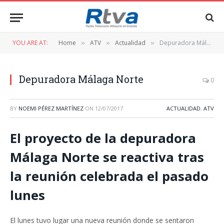
YOU ARE AT:
Home
ATV
Actualidad
Depuradora Málaga Norte
»
»
»
Depuradora Málaga Norte
0
BY
NOEMI PÉREZ MARTÍNEZ
ON
12/07/2017
ACTUALIDAD
,
ATV
El proyecto de la depuradora
Málaga Norte se reactiva tras
la reunión celebrada el pasado
lunes
El lunes tuvo lugar una nueva reunión donde se sentaron