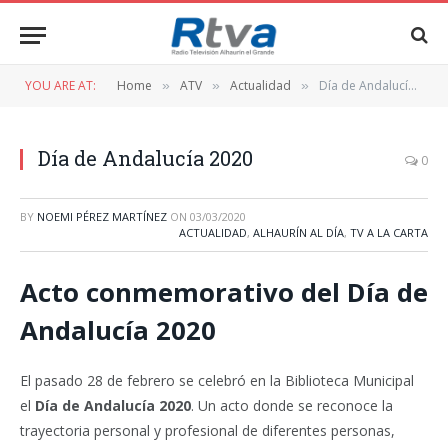
YOU ARE AT:
Home
ATV
Actualidad
Día de Andalucía 2020
»
»
»
Día de Andalucía 2020
0
BY
NOEMI PÉREZ MARTÍNEZ
ON
03/03/2020
ACTUALIDAD
,
ALHAURÍN AL DÍA
,
TV A LA CARTA
Acto conmemorativo del Día de
Andalucía 2020
El pasado 28 de febrero se celebró en la Biblioteca Municipal
el
Día de Andalucía 2020
. Un acto donde se reconoce la
trayectoria personal y profesional de diferentes personas,