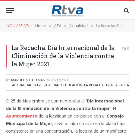
YOU ARE AT:
Home
ATV
Actualidad
La Recacha: Día Internacional de la Eliminación de la Violencia contra la Mujer 2021
»
»
»
La Recacha: Día Internacional de la
0
Eliminación de la Violencia contra
la Mujer 2021
BY
MANUEL GIL LLAMAS
ON
02/12/2021
ACTUALIDAD
,
ATV
,
IGUALDAD Y EDUCACIÓN
,
LA RECACHA
,
TV A LA CARTA
El 25 de Noviembre se conmemoraba el
‘Día Internacional
de la Eliminación de la Violencia contra la mujer’
. El
Ayuntamiento
de la localidad en consenso con el
Consejo
Municipal de la Mujer
, llevó a cabo un acto en la plaza baja
consistente en una concentración, la lectura de un manifiesto,