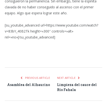
consiguieron la permanencia. Sin embargo, tiene la espinita
clavada de no haber conseguido al ascenso con el primer
equipo. Algo que espera lograr este año.
[su_youtube_advanced url=https://www.youtube.com/watch?
v=83bY_40B2Tk height=»300″ controls=»alt»
rel=»no»[/su_youtube_advanced]
Facebook
Twitter
Pinterest
LinkedIn
Tumblr
Email
WhatsA
PREVIOUS ARTICLE
NEXT ARTICLE
Asamblea del Alhaurino
Limpieza del cauce del
Río Fahala