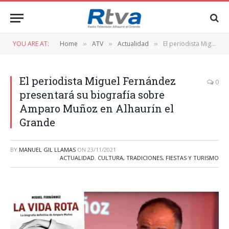
YOU ARE AT:
Home
ATV
Actualidad
El periodista Miguel Fernández presentará su biografía sobre Amparo Muñoz en Alhaurín el Grande
»
»
»
El periodista Miguel Fernández
0
presentará su biografía sobre
Amparo Muñoz en Alhaurín el
Grande
BY
MANUEL GIL LLAMAS
ON
23/11/2021
ACTUALIDAD
,
CULTURA, TRADICIONES, FIESTAS Y TURISMO