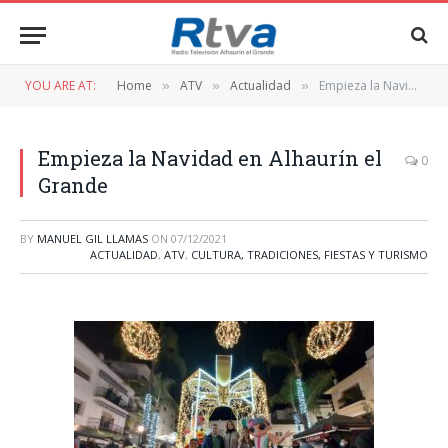
YOU ARE AT:
Home
ATV
Actualidad
Empieza la Navidad en Alhaurín el Grande
»
»
»
Empieza la Navidad en Alhaurín el
0
Grande
BY
MANUEL GIL LLAMAS
ON
07/12/2021
ACTUALIDAD
,
ATV
,
CULTURA, TRADICIONES, FIESTAS Y TURISMO