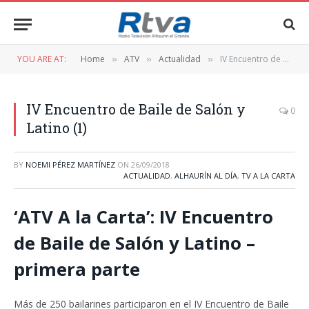
YOU ARE AT:
Home
ATV
Actualidad
IV Encuentro de Baile de Salón y Latino (1)
»
»
»
IV Encuentro de Baile de Salón y
0
Latino (1)
BY
NOEMI PÉREZ MARTÍNEZ
ON
26/09/2018
ACTUALIDAD
,
ALHAURÍN AL DÍA
,
TV A LA CARTA
‘ATV A la Carta’: IV Encuentro
de Baile de Salón y Latino –
primera parte
Más de 250 bailarines participaron en el IV Encuentro de Baile