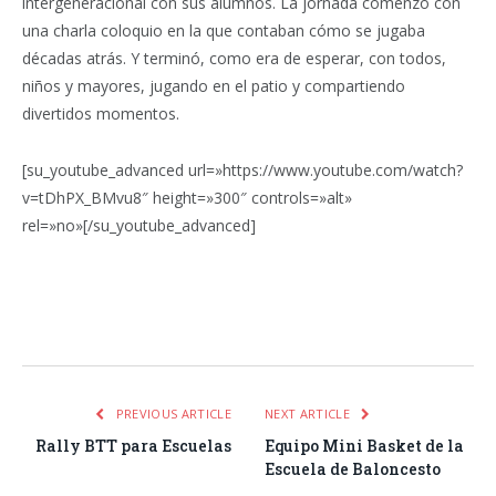
intergeneracional con sus alumnos. La jornada comenzó con
una charla coloquio en la que contaban cómo se jugaba
décadas atrás. Y terminó, como era de esperar, con todos,
niños y mayores, jugando en el patio y compartiendo
divertidos momentos.
[su_youtube_advanced url=»https://www.youtube.com/watch?
v=tDhPX_BMvu8″ height=»300″ controls=»alt»
rel=»no»[/su_youtube_advanced]
Facebook
Twitter
Pinterest
LinkedIn
Tumblr
Email
WhatsA
PREVIOUS ARTICLE
NEXT ARTICLE
Rally BTT para Escuelas
Equipo Mini Basket de la
Escuela de Baloncesto