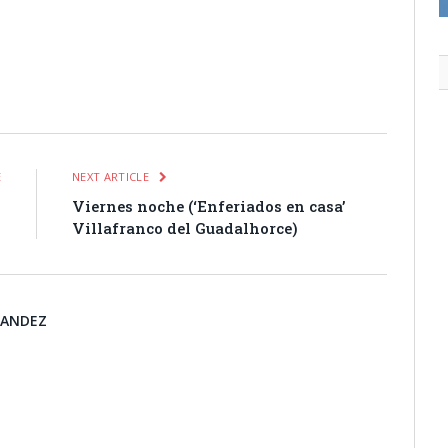
itter
Pinterest
LinkedIn
Tumblr
Email
WhatsApp
E
NEXT ARTICLE
s
Viernes noche (‘Enferiados en casa’
0
Villafranco del Guadalhorce)
NANDEZ