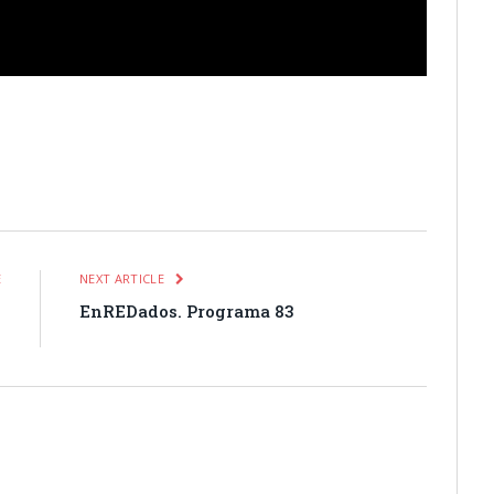
itter
Pinterest
LinkedIn
Tumblr
Email
WhatsApp
E
NEXT ARTICLE
l
EnREDados. Programa 83
o