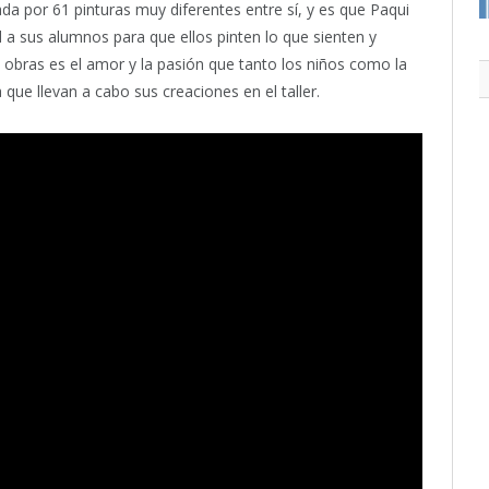
ada por 61 pinturas muy diferentes entre sí, y es que Paqui
ad a sus alumnos para que ellos pinten lo que sienten y
de obras es el amor y la pasión que tanto los niños como la
a que llevan a cabo sus creaciones en el taller.