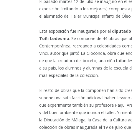
El pasado martes 12 de julio se inauguró en el e
exposición ‘Imitando a los mejores’, compuesta
el alumnado del Taller Municipal Infantil de Óle
Esta exposición fue inaugurada por el
diputado 
Toñi Ledesma
. Se compone de 44 obras que ab
Contemporánea, recreando a celebridades como 
Vinci, autor que pintó La Gioconda, obra que e
de que la creadora del boceto, una niña tailand
a su país, los alumnos y alumnas de la escuela 
más especiales de la colección.
El resto de obras que la componen han sido crea
supone una satisfacción adicional haber llevad
que experimenta también su profesora Paqui Ara
y del buen ambiente que inunda el taller. Y mien
la Diputación de Málaga, la Casa de la Cultura 
colección de obras inaugurada el 19 de julio que