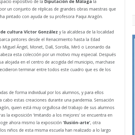
spacio expositivo de la
Diputación de Málaga
la
 por un conjunto de réplicas de grandes obras maestras que
o ha pintado con ayuda de su profesora Paqui Aragón.
de cultura Víctor González
y la alcaldesa de la localidad
arca pintores desde el Renacimiento hasta la Edad
Miguel Ángel, Monet, Dalí, Sorolla, Miró o Leonardo da
ncabeza esta colección por un motivo muy especial. Después
esa alojada en el centro de acogida del municipio, marchase
decidieron terminar entre todos este cuadro que es de los
das de forma individual por los alumnos, y para ellos
o a cabo estas creaciones durante una pandemia. Sensación
gón, quien está muy orgullosa del trabajo de sus alumnos
tras la exposición ‘Imitando a los mejores’ se encuentra en
acoge ahora mismo la exposición
‘Ilusión-arte’
, otra
 los niños de esta misma escuela han realizado a lo largo