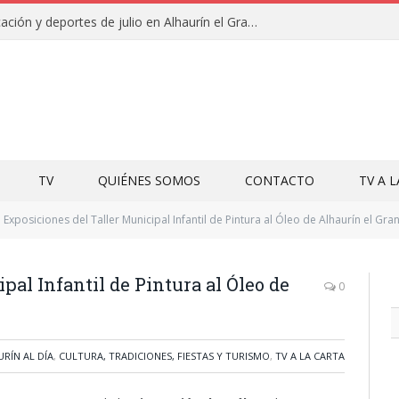
Campamentos de educación y deportes de julio en Alhaurín el Grande y Villa del Guadalhorce
TV
QUIÉNES SOMOS
CONTACTO
TV A 
Exposiciones del Taller Municipal Infantil de Pintura al Óleo de Alhaurín el Gra
pal Infantil de Pintura al Óleo de
0
RÍN AL DÍA
,
CULTURA, TRADICIONES, FIESTAS Y TURISMO
,
TV A LA CARTA