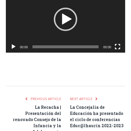
vídeo
00:00
00:00
Facebook
Twitter
Pinterest
LinkedIn
Tumblr
Email
WhatsA
PREVIOUS ARTICLE
NEXT ARTICLE
La Recacha |
La Concejalía de
Presentación del
Educación ha presentado
renovado Consejo de la
el ciclo de conferencias
Infancia y la
Educ@lhaurín 2022-2023