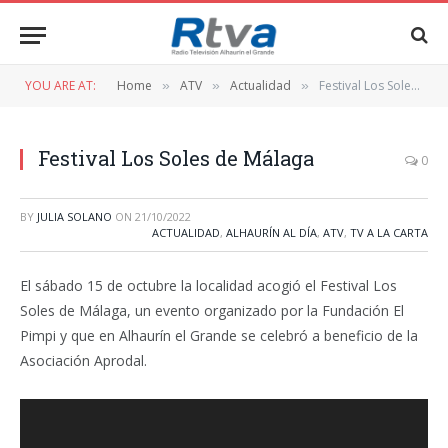
YOU ARE AT:
Home
ATV
Actualidad
Festival Los Soles de Málaga
»
»
»
Festival Los Soles de Málaga
0
BY
JULIA SOLANO
ON
21/10/2022
ACTUALIDAD
,
ALHAURÍN AL DÍA
,
ATV
,
TV A LA CARTA
El sábado 15 de octubre la localidad acogió el Festival Los
Soles de Málaga, un evento organizado por la Fundación El
Pimpi y que en Alhaurín el Grande se celebró a beneficio de la
Asociación Aprodal.
Reproductor
de