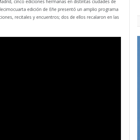
Madrid, cinco ediciones hermanas en distintas ciudades de
 decimocuarta edición de Eñe presentó un amplio programa
iones, recitales y encuentros; dos de ellos recalaron en las