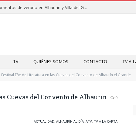
Clausuras de los campamentos de verano en Alhaurín y Villa del Guadalhorce 2026
TV
QUIÉNES SOMOS
CONTACTO
TV A 
Festival Eñe de Literatura en las Cuevas del Convento de Alhaurín el Grande
 las Cuevas del Convento de Alhaurín
0
ACTUALIDAD
,
ALHAURÍN AL DÍA
,
ATV
,
TV A LA CARTA