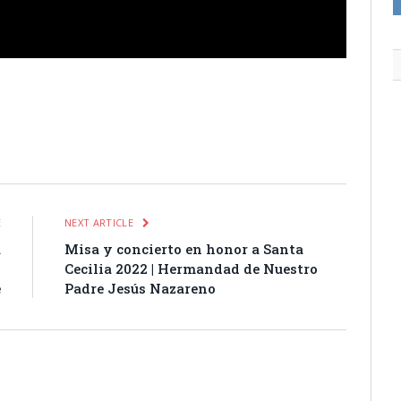
itter
Pinterest
LinkedIn
Tumblr
Email
WhatsApp
E
NEXT ARTICLE
a
Misa y concierto en honor a Santa
o
Cecilia 2022 | Hermandad de Nuestro
e
Padre Jesús Nazareno